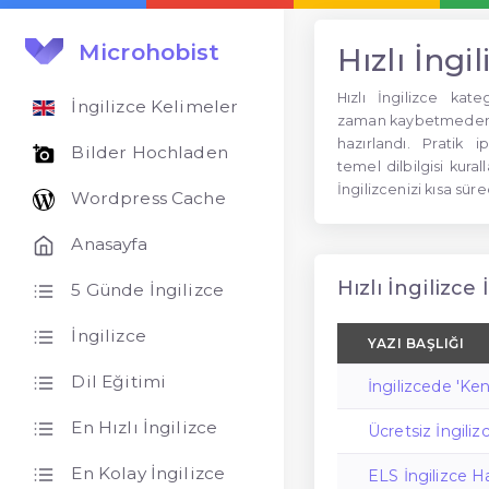
Microhobist
Hızlı İngil
Hızlı İngilizce ka
İngilizce Kelimeler
zaman kaybetmeden İ
hazırlandı. Pratik i
Bilder Hochladen
temel dilbilgisi kura
İngilizcenizi kısa süre
Wordpress Cache
Anasayfa
Hızlı İngilizce 
5 Günde İngilizce
İngilizce
YAZI BAŞLIĞI
Dil Eğitimi
İngilizcede 'K
En Hızlı İngilizce
Ücretsiz İngil
En Kolay İngilizce
ELS İngilizce Ha