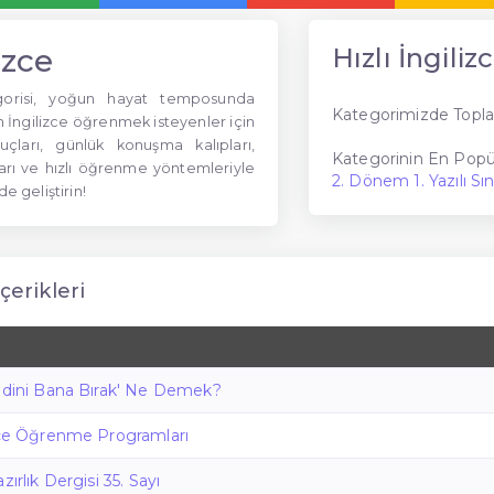
izce
Hızlı İngiliz
tegorisi, yoğun hayat temposunda
Kategorimizde Topla
ngilizce öğrenmek isteyenler için
puçları, günlük konuşma kalıpları,
Kategorinin En Popül
lları ve hızlı öğrenme yöntemleriyle
2. Dönem 1. Yazılı Sın
de geliştirin!
İçerikleri
endini Bana Bırak' Ne Demek?
izce Öğrenme Programları
zırlık Dergisi 35. Sayı