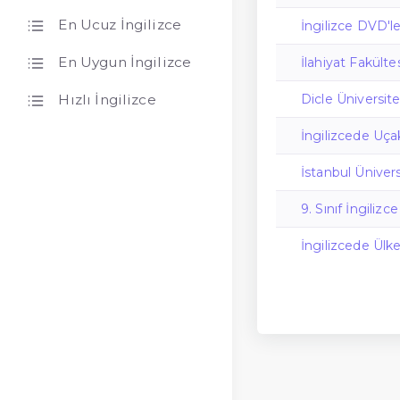
En Ucuz İngilizce
İngilizce DVD'l
En Uygun İngilizce
İlahiyat Fakülte
Dicle Üniversit
Hızlı İngilizce
İngilizcede U
İstanbul Üniversi
9. Sınıf İngiliz
İngilizcede Ülk