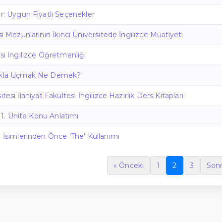
er: Uygun Fiyatlı Seçenekler
si Mezunlarının İkinci Üniversitede İngilizce Muafiyeti
esi İngilizce Öğretmenliği
çakla Uçmak Ne Demek?
tesi İlahiyat Fakültesi İngilizce Hazırlık Ders Kitapları
ce 1. Ünite Konu Anlatımı
e İsimlerinden Önce 'The' Kullanımı
« Önceki
1
2
3
Sonr