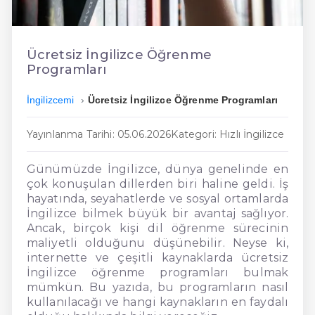
En Ucuz İngilizce
En Uygun İngilizce
Ücretsiz İngilizce Öğrenme
Programları
Hızlı İngilizce
İngilizcemi
Ücretsiz İngilizce Öğrenme Programları
Yayınlanma Tarihi: 05.06.2026
Kategori: Hızlı İngilizce
Günümüzde İngilizce, dünya genelinde en
çok konuşulan dillerden biri haline geldi. İş
hayatında, seyahatlerde ve sosyal ortamlarda
İngilizce bilmek büyük bir avantaj sağlıyor.
Ancak, birçok kişi dil öğrenme sürecinin
maliyetli olduğunu düşünebilir. Neyse ki,
internette ve çeşitli kaynaklarda ücretsiz
İngilizce öğrenme programları bulmak
mümkün. Bu yazıda, bu programların nasıl
kullanılacağı ve hangi kaynakların en faydalı