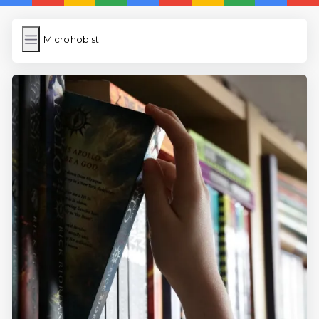
Microhobist
Microhobist
İngilizce Kelimeler
Bilder Hochladen
Wordpress Cache
Anasayfa
5 Günde İngilizce
İngilizce
Dil Eğitimi
En Hızlı İngilizce
En Kolay İngilizce