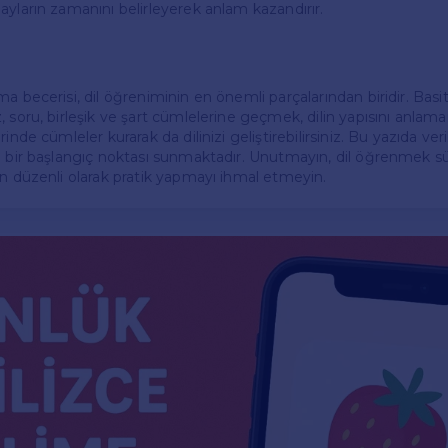
ayların zamanını belirleyerek anlam kazandırır.
ma becerisi, dil öğreniminin en önemli parçalarından biridir. Bas
 soru, birleşik ve şart cümlelerine geçmek, dilin yapısını anlaman
inde cümleler kurarak da dilinizi geliştirebilirsiniz. Bu yazıda ver
n bir başlangıç noktası sunmaktadır. Unutmayın, dil öğrenmek sür
en düzenli olarak pratik yapmayı ihmal etmeyin.