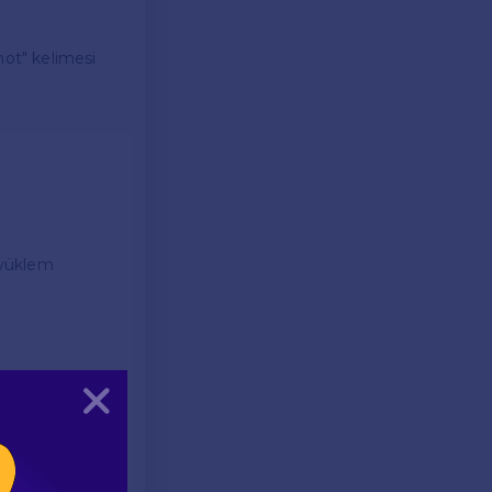
not" kelimesi
, yüklem
Kapat
", "but" ve "or"