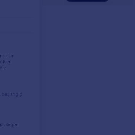
mleler,
ekleri
ğız.
, başlangıç
zı sağlar.