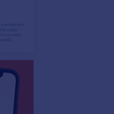
it cümlelerden
ızı sağlar.
ilen örnekler,
eklilik