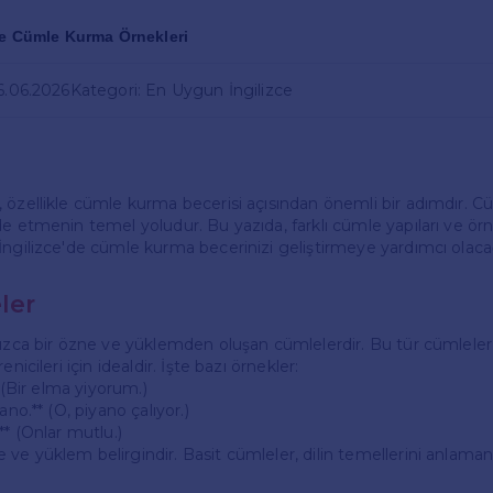
ce Cümle Kurma Örnekleri
16.06.2026
Kategori: En Uygun İngilizce
 özellikle cümle kurma becerisi açısından önemli bir adımdır. Cü
e etmenin temel yoludur. Bu yazıda, farklı cümle yapıları ve örn
İngilizce'de cümle kurma becerinizi geliştirmeye yardımcı olaca
ler
nızca bir özne ve yüklemden oluşan cümlelerdir. Bu tür cümleler
nicileri için idealdir. İşte bazı örnekler:
* (Bir elma yiyorum.)
ano.** (O, piyano çalıyor.)
** (Onlar mutlu.)
e yüklem belirgindir. Basit cümleler, dilin temellerini anlamanı