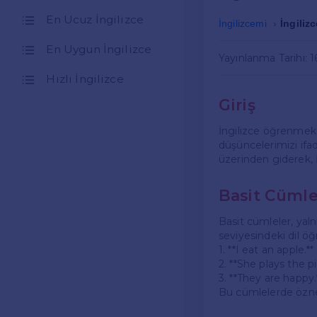
En Ucuz İngilizce
İngilizcemi
İngiliz
En Uygun İngilizce
Yayınlanma Tarihi: 
Hızlı İngilizce
Giriş
İngilizce öğrenmek,
düşüncelerimizi ifad
üzerinden giderek, 
Basit Cümle
Basit cümleler, yal
seviyesindeki dil öğre
1. **I eat an apple.*
2. **She plays the pi
3. **They are happy.
Bu cümlelerde özne v