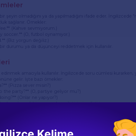
mleler
ir şeyin olmadığını ya da yapılmadığını ifade eder. İngilizcede "
luk sağlanır. Örnekler:
offee.** (Kahve sevmiyorum.)
y soccer.** (O, futbol oynamıyor.)
.** (Biz yorgun değiliz.)
ir durumu ya da düşünceyi reddetmek için kullanılır.
eri
i edinmek amacıyla kullanılır. İngilizcede soru cümlesi kurarken
nüne gelir. İşte bazı örnekler:
za?** (Pizza sever misin?)
o the party?** (O, partiye geliyor mu?)
doing?** (Onlar ne yapıyor?)
ogların önemli bir parçasıdır ve iletişimi geliştirir.
mleler
gilizce Kelime
ki veya daha fazla basit cümlenin bir araya gelmesiyle oluşur. "And