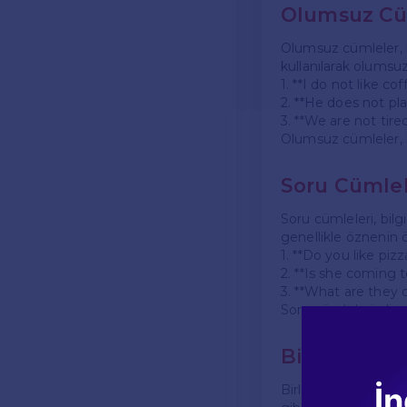
Olumsuz Cü
Olumsuz cümleler, b
kullanılarak olumsuz
1. **I do not like c
2. **He does not pla
3. **We are not tired
Olumsuz cümleler, b
Soru Cümlel
Soru cümleleri, bilg
genellikle öznenin ö
1. **Do you like piz
2. **Is she coming t
3. **What are they 
Soru cümleleri, diyal
Birleşik Cü
İn
Birleşik cümleler, i