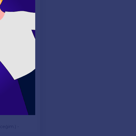
r yağıyor.)
lar. Örnekler:
)
ecek zaman
ceğim.) -