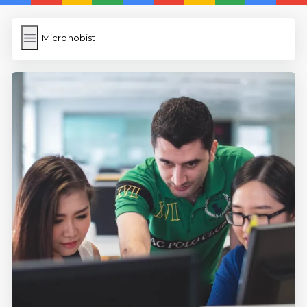
Microhobist
Microhobist
İngilizce Kelimeler
Bilder Hochladen
Wordpress Cache
Anasayfa
5 Günde İngilizce
İngilizce
Dil Eğitimi
En Hızlı İngilizce
En Kolay İngilizce