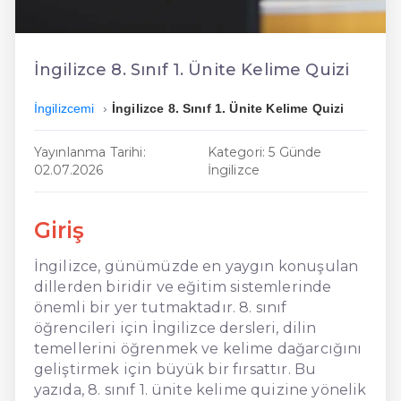
En Ucuz İngilizce
En Uygun İngilizce
İngilizce 8. Sınıf 1. Ünite Kelime Quizi
Hızlı İngilizce
İngilizcemi
İngilizce 8. Sınıf 1. Ünite Kelime Quizi
Yayınlanma Tarihi:
Kategori: 5 Günde
02.07.2026
İngilizce
Giriş
İngilizce, günümüzde en yaygın konuşulan
dillerden biridir ve eğitim sistemlerinde
önemli bir yer tutmaktadır. 8. sınıf
öğrencileri için İngilizce dersleri, dilin
temellerini öğrenmek ve kelime dağarcığını
geliştirmek için büyük bir fırsattır. Bu
yazıda, 8. sınıf 1. ünite kelime quizine yönelik