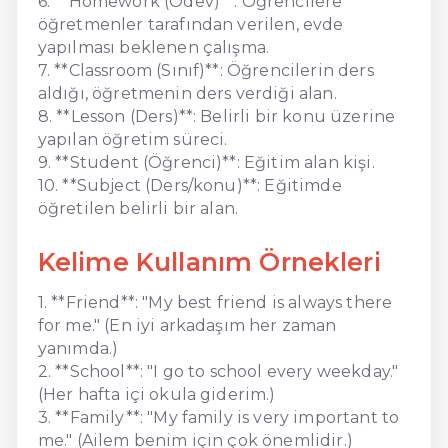
6. **Homework (Ödev)**: Öğrencilere
öğretmenler tarafından verilen, evde
yapılması beklenen çalışma.
7. **Classroom (Sınıf)**: Öğrencilerin ders
aldığı, öğretmenin ders verdiği alan.
8. **Lesson (Ders)**: Belirli bir konu üzerine
yapılan öğretim süreci.
9. **Student (Öğrenci)**: Eğitim alan kişi.
10. **Subject (Ders/konu)**: Eğitimde
öğretilen belirli bir alan.
Kelime Kullanım Örnekleri
1. **Friend**: "My best friend is always there
for me." (En iyi arkadaşım her zaman
yanımda.)
2. **School**: "I go to school every weekday."
(Her hafta içi okula giderim.)
3. **Family**: "My family is very important to
me." (Ailem benim için çok önemlidir.)