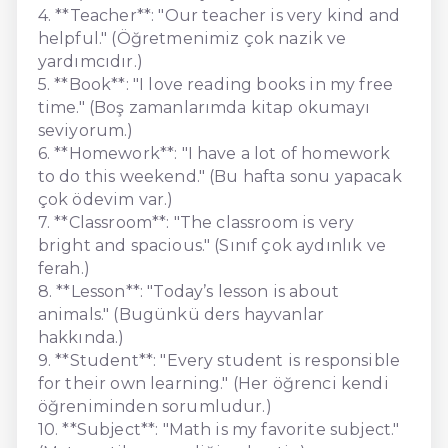
4. **Teacher**: "Our teacher is very kind and
helpful." (Öğretmenimiz çok nazik ve
yardımcıdır.)
5. **Book**: "I love reading books in my free
time." (Boş zamanlarımda kitap okumayı
seviyorum.)
6. **Homework**: "I have a lot of homework
to do this weekend." (Bu hafta sonu yapacak
çok ödevim var.)
7. **Classroom**: "The classroom is very
bright and spacious." (Sınıf çok aydınlık ve
ferah.)
8. **Lesson**: "Today’s lesson is about
animals." (Bugünkü ders hayvanlar
hakkında.)
9. **Student**: "Every student is responsible
for their own learning." (Her öğrenci kendi
öğreniminden sorumludur.)
10. **Subject**: "Math is my favorite subject."