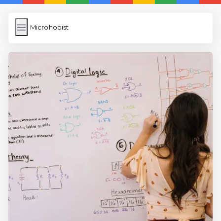
Microhobist
Microhobist
İngilizce Kelimeler
Bilder Hochladen
Wordpress Cache
Anasayfa
5 Günde İngilizce
İngilizce
Dil Eğitimi
En Hızlı İngilizce
En Kolay İngilizce