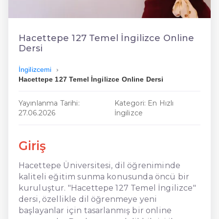
En Ucuz İngilizce
En Uygun İngilizce
Hacettepe 127 Temel İngilizce Online
Dersi
Hızlı İngilizce
İngilizcemi
Hacettepe 127 Temel İngilizce Online Dersi
Yayınlanma Tarihi:
Kategori: En Hızlı
27.06.2026
İngilizce
Giriş
Hacettepe Üniversitesi, dil öğreniminde
kaliteli eğitim sunma konusunda öncü bir
kuruluştur. "Hacettepe 127 Temel İngilizce"
dersi, özellikle dil öğrenmeye yeni
başlayanlar için tasarlanmış bir online