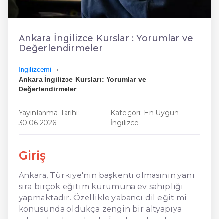
En Ucuz İngilizce
En Uygun İngilizce
Ankara İngilizce Kursları: Yorumlar ve
Değerlendirmeler
Hızlı İngilizce
İngilizcemi
Ankara İngilizce Kursları: Yorumlar ve
Değerlendirmeler
Yayınlanma Tarihi:
Kategori: En Uygun
30.06.2026
İngilizce
Giriş
Ankara, Türkiye'nin başkenti olmasının yanı
sıra birçok eğitim kurumuna ev sahipliği
yapmaktadır. Özellikle yabancı dil eğitimi
konusunda oldukça zengin bir altyapıya