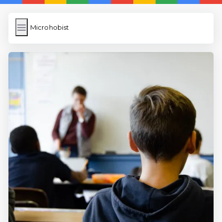
Microhobist
Microhobist
İngilizce Kelimeler
Bilder Hochladen
Wordpress Cache
Anasayfa
5 Günde İngilizce
İngilizce
Dil Eğitimi
En Hızlı İngilizce
En Kolay İngilizce