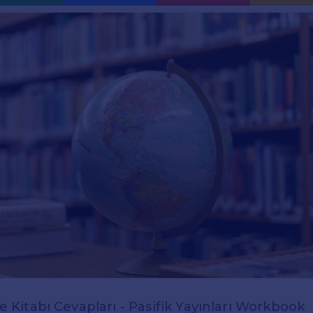
zce Kitabı Cevapları - Pasifik Yayınları Workbook