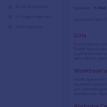
En Ucuz İngilizce
İngilizcemi
9. Sını
En Uygun İngilizce
Yayınlanma Tarihi: 
Hızlı İngilizce
Giriş
9. sınıf İngilizce eğ
Pasifik Yayınları t
çeşitli alıştırmalar 
daha etkili bir şekild
Workbook’
Pasifik Yayınları'nın
becerilerini gelişti
aynı zamanda öğrenci
tasarlanmıştır. Alıştı
Alıştırma Ce