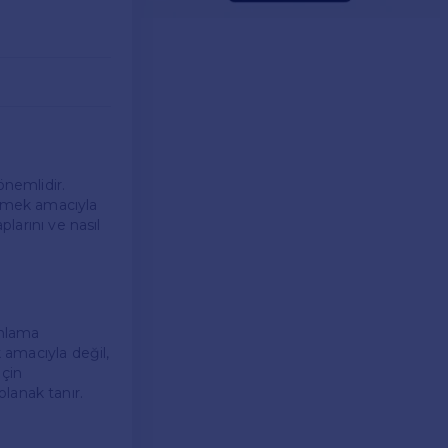
 önemlidir.
etmek amacıyla
plarını ve nasıl
-anlama
k amacıyla değil,
için
 olanak tanır.