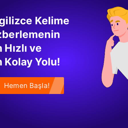
s a student. He studies hard and loves to play football."
m love to do?
lay football.
gilizce Kelime
duğunuz metni anlamanızı ve ana fikri kavramanızı sağlar. Okuma
enli olarak pratik yapmalısınız.
zberlemenin
ları
 Hızlı ve
rkbook'unu daha verimli kullanmak için bazı ipuçları şunlardır:
 Kolay Yolu!
ma
 süre boyunca workbook üzerinde çalışmak, bilgilerinizi pekiştirm
ogram oluşturmak, daha sistematik bir şekilde ilerlemenizi sağlar.
Hemen Başla!
izi Belirleyin
erde öğrenir. Görsel, işitsel veya kinestetik öğrenme stillerine gö
bilirsiniz. Örneğin, kelime kartları oluşturmak veya sesli tekrarla