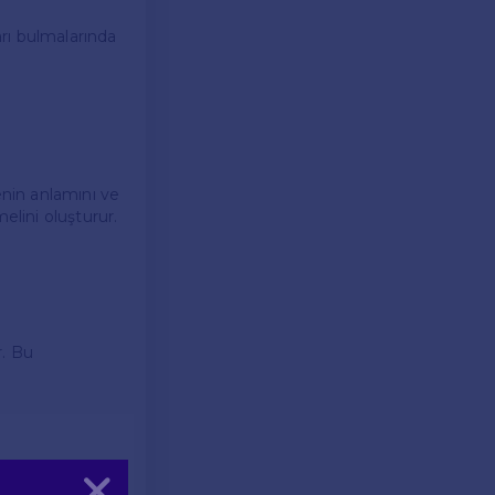
rı bulmalarında
enin anlamını ve
elini oluşturur.
r. Bu
li sorular
Kapat
gerekmektedir.