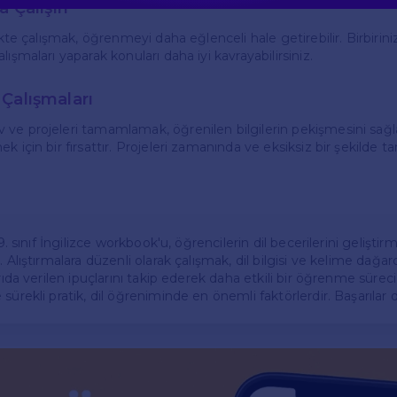
a Çalışın
likte çalışmak, öğrenmeyi daha eğlenceli hale getirebilir. Birbirini
lışmaları yaparak konuları daha iyi kavrayabilirsiniz.
Çalışmaları
ve projeleri tamamlamak, öğrenilen bilgilerin pekişmesini sağla
k için bir fırsattır. Projeleri zamanında ve eksiksiz bir şekild
 9. sınıf İngilizce workbook'u, öğrencilerin dil becerilerini geliştirm
. Alıştırmalara düzenli olarak çalışmak, dil bilgisi ve kelime dağar
rıda verilen ipuçlarını takip ederek daha etkili bir öğrenme süreci 
sürekli pratik, dil öğreniminde en önemli faktörlerdir. Başarılar di