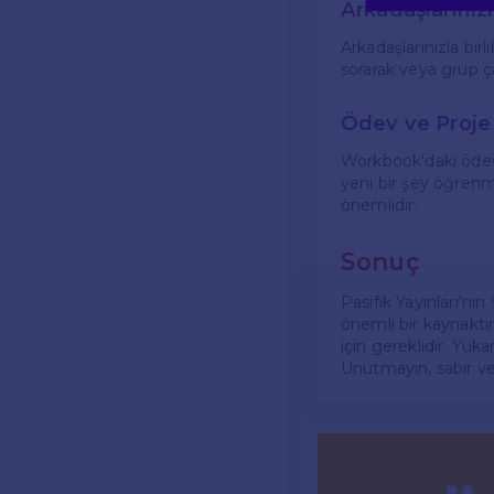
Arkadaşlarınızl
Arkadaşlarınızla bir
sorarak veya grup ça
Ödev ve Proje 
Workbook'daki ödev 
yeni bir şey öğrenme
önemlidir.
Sonuç
Pasifik Yayınları'nın
önemli bir kaynaktır
için gereklidir. Yuka
Unutmayın, sabır ve 