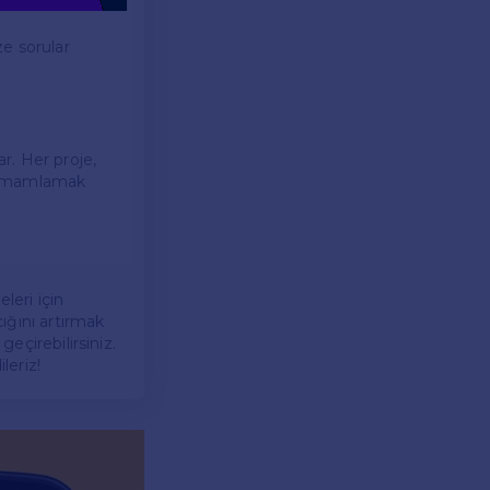
ze sorular
r. Her proje,
e tamamlamak
eleri için
cığını artırmak
geçirebilirsiniz.
leriz!