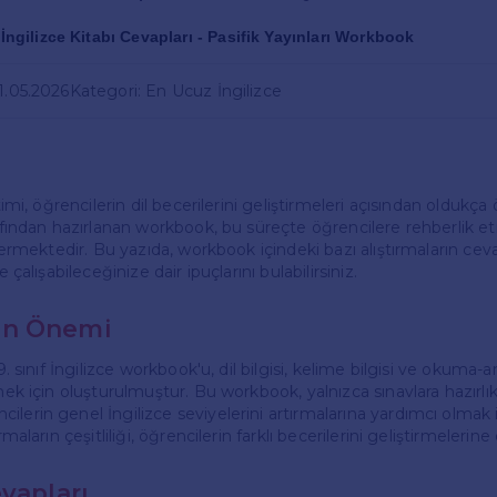
f İngilizce Kitabı Cevapları - Pasifik Yayınları Workbook
31.05.2026
Kategori: En Ucuz İngilizce
itimi, öğrencilerin dil becerilerini geliştirmeleri açısından oldukça
arafından hazırlanan workbook, bu süreçte öğrencilere rehberlik 
içermektedir. Bu yazıda, workbook içindeki bazı alıştırmaların ceva
e çalışabileceğinize dair ipuçlarını bulabilirsiniz.
un Önemi
 9. sınıf İngilizce workbook'u, dil bilgisi, kelime bilgisi ve okuma
rmek için oluşturulmuştur. Bu workbook, yalnızca sınavlara hazırlı
lerin genel İngilizce seviyelerini artırmalarına yardımcı olmak 
rmaların çeşitliliği, öğrencilerin farklı becerilerini geliştirmelerine
vapları