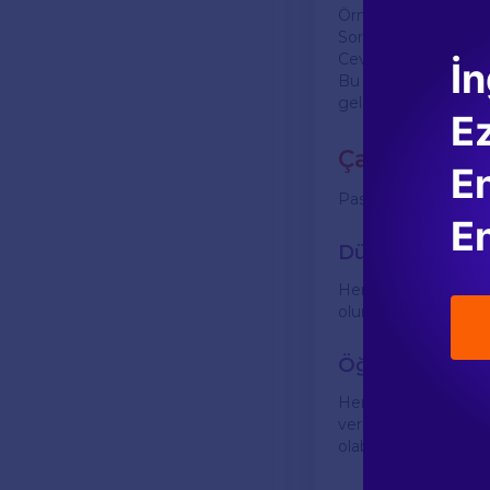
Örnek metin: "Tom i
Soru: What does To
Cevap: He loves to p
İn
Bu tür sorular, oku
geliştirmek için düz
E
Çalışma İpuç
En
Pasifik Yayınları wo
En
Düzenli Çalış
Her gün belirli bir
olur. Belirli bir pr
Öğrenme Stilin
Herkes farklı şekill
verimli sonuçlar ala
olabilir.