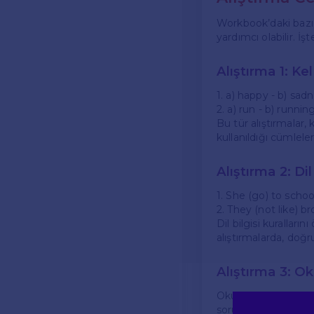
Workbook’daki bazı 
yardımcı olabilir. İş
Alıştırma 1: Ke
1. a) happy - b) sadn
2. a) run - b) running
Bu tür alıştırmalar,
kullanıldığı cümlele
Alıştırma 2: Dil
1. She (go) to scho
2. They (not like) br
Dil bilgisi kuralları
alıştırmalarda, doğr
Alıştırma 3: 
Okuma-anlama bölüml
sorulmaktadır. Bu t