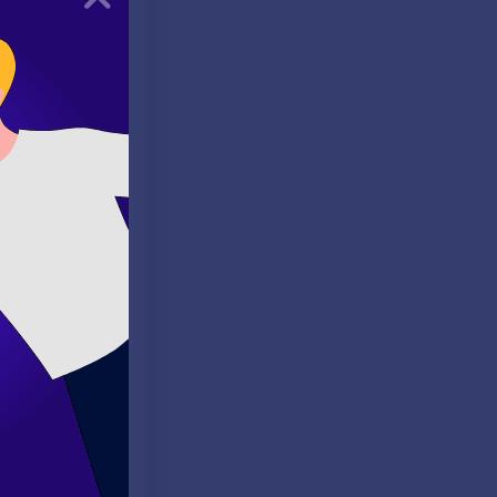
 becerilerinizi
enize yardımcı
re çalışarak daha
r yapmak faydalı