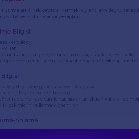
alıştırmalara örnek cevaplar vermek, öğrencilerin doğru cevapla
te bazı temel alıştırmalar ve cevapları:
lime Bilgisi
ess - c) quickly
 - c) ran
 kelime hazinenizi genişletmek için oldukça faydalıdır. Her kelim
ri öğrenmek, ileride karşınıza çıkacak daha karmaşık yapıların tem
 Bilgisi
ol every day. - She goes to school every day.
occoli. - They do not like broccoli.
nı öğrenmek, İngilizce cümle yapısını anlamak için kritik bir adımdı
u fiil çekimlerini kullanmak önemlidir.
Okuma-Anlama
erinde genellikle bir metin verilmekte ve ardından metinle ilgi
ür alıştırmalarda metni dikkatlice okumak ve soruları anlamak 